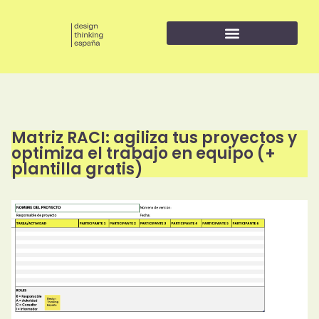
Design thinking para empresas
Formación en Design Thinking e Innovación
Herramientas de Design Thinking
Matriz RACI: agiliza tus proyectos y
optimiza el trabajo en equipo (+
plantilla gratis)