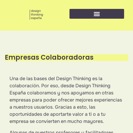
Design thinking para empresas
Formación en Design Thinking e Innovación
Herramientas de Design Thinking
Empresas Colaboradoras
Una de las bases del Design Thinking es la
colaboración. Por eso, desde Design Thinking
España colaboramos y nos apoyamos en otras
empresas para poder ofrecer mejores experiencias
a nuestros usuarios. Gracias a esto, las
oportunidades de aportarte valor a ti o a tu
empresa se convierten en mucho mayores.
Algunas de nuestros profesores y facilitadores