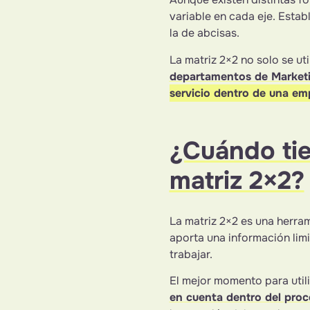
variable en cada eje. Esta
la de abcisas.
La matriz 2×2 no solo se ut
departamentos de Market
servicio dentro de una em
¿Cuándo tie
matriz 2×2?
La matriz 2×2 es una herram
aporta una información limi
trabajar.
El mejor momento para uti
en cuenta dentro del proc