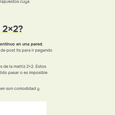
trapuestos cuya
z 2×2?
continuo en una pared
.
 de post its para ir pegando
 de la matriz 2×2. Estos
ido pasar o es imposible
ogen son comodidad y